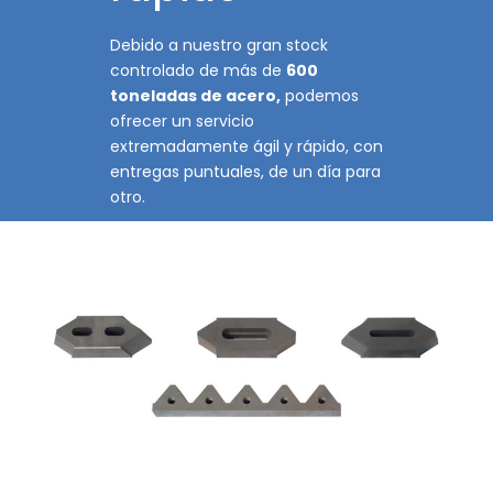
Debido a nuestro gran stock
controlado de más de
600
toneladas de acero,
podemos
ofrecer un servicio
extremadamente ágil y rápido, con
entregas puntuales, de un día para
otro.